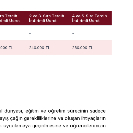
ıra Tercih
2 ve 3. Sıra Tercih
4 ve 5. Sıra Tercih
rimli Ücret
İndirimli Ücret
İndirimli Ücret
-
-
.000 TL
240.000 TL
280.000 TL
yıl dünyası, eğitim ve öğretim sürecinin sadece
yış çağın gerekliliklerine ve oluşan ihtiyaçların
 uygulamaya geçirilmesine ve öğrencilerimizin