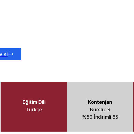
n uygulamaya geçirilmesine ve öğrencilerimizin yaratıcı ve
VİKİ
Eğitim Dili
Kontenjan
Türkçe
Burslu: 9
%50 İndirimli 65