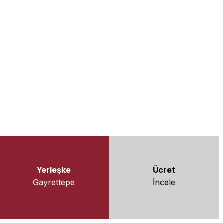
 sorgulayan bireyler olarak yetiştirilmesine
Yerleşke
Ücret
Gayrettepe
İncele