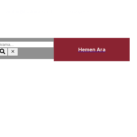
tanitim@topkapi.edu.tr
Yerleşkeler
E-Mail
Lokasyon
Hemen Ara