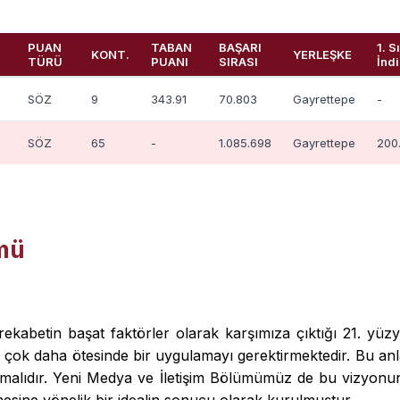
PUAN
TABAN
BAŞARI
1. S
KONT.
YERLEŞKE
TÜRÜ
PUANI
SIRASI
İndi
SÖZ
9
343.91
70.803
Gayrettepe
-
SÖZ
65
-
1.085.698
Gayrettepe
200
ümü
ekabetin başat faktörler olarak karşımıza çıktığı 21. yüz
in çok daha ötesinde bir uygulamayı gerektirmektedir. Bu anla
ymalıdır. Yeni Medya ve İletişim Bölümümüz de bu vizyonun