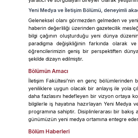
yaratıcı ve sorgulayan bireyler olarak yetiştiri
Yeni Medya ve İletişim Bölümü, deneyimli aka
Geleneksel olanı görmezden gelmeden ve yeni o
haberin değerliliği üzerinden gazetecilik mesle
bilgi çağının oluşturduğu yeni dünya düzenini
paradigma değişikliğinin farkında olarak 
öğrencilerimizin geniş bir perspektiften dünya
şekilde dizayn edilmiştir.
Bölümün Amacı
İletişim Fakültesi’nin en genç bölümlerinden bi
yeniliklere uygun olacak bir anlayış ile yola ç
daha fazlasını hedefleyen bir vizyon ortaya k
bilgilerle iş hayatına hazırlayan Yeni Medya ve
programına sahiptir. Disiplinlerarası bir bakı
günümüzün yeni medya ortamına entegre ederek,
Bölüm Haberleri