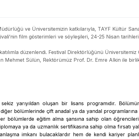
üdürlüğü ve Üniversitemizin katkılarıyla, TAYF Kültür San
ali’nin film gösterimleri ve söyleşileri, 24-25 Nisan tarih
katılımla düzenlendi. Festival Direktörlüğünü Üniversitemi
yın Mehmet Sülün, Rektörümüz Prof. Dr. Emre Alkin ile birli
ekiz yarıyıldan oluşan bir lisans programıdır. Bölümümü
ğer bölümlerinde çift anadal ya da yandal programlarına kat
ğer bölümlerde eğitim alma şansına sahip olan öğrencileri
ir diplomaya ya da uzmanlık sertifikasına sahip olma fırsatı 
anlaşma imkanı bulacaklardır hem de kendi kariyer pla