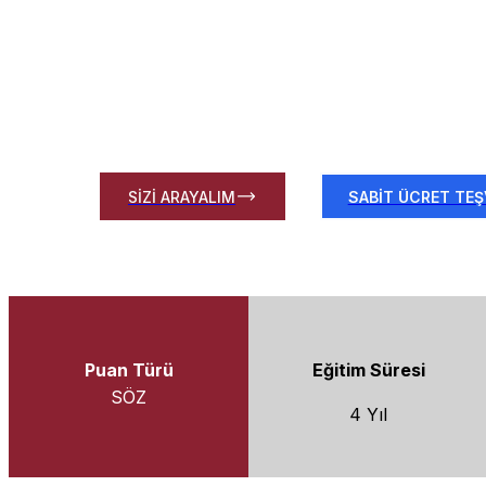
Yeni Medya ve İletişim Bölümümüz de bu vizyonu
yönelik bir idealin sonucu olarak kurulmuştur.
SİZİ ARAYALIM
SABİT ÜCRET TEŞ
Puan Türü
Eğitim Süresi
SÖZ
4 Yıl