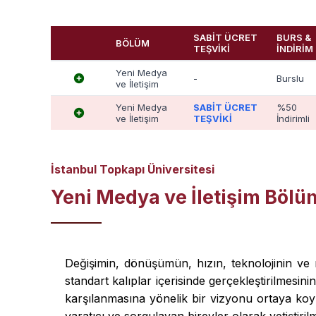
SABİT ÜCRET
BURS &
BÖLÜM
TEŞVİKİ
İNDİRİM
Yeni Medya
-
Burslu
ve İletişim
Yeni Medya
SABİT ÜCRET
%50
ve İletişim
TEŞVİKİ
İndirimli
İstanbul Topkapı Üniversitesi
Yeni Medya ve İletişim Böl
Değişimin, dönüşümün, hızın, teknolojinin ve r
standart kalıplar içerisinde gerçekleştirilmesin
karşılanmasına yönelik bir vizyonu ortaya ko