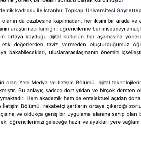
lmesine yönelik bir idealin sonucu olarak kurulmuştur.
demik kadrosu ile İstanbul Topkapı Üniversitesi Gayrette
lanın da cazibesine kapılmadan, her ikisini bir arada ve a
ğinin araştırmacı kimliğini öğrencilerine benimsetmeyi amaç
n ortaya koyduğu dijital kültürün her aşamasına yönelik 
ve etik değerlerden taviz vermeden oluşturduğumuz öğ
ya bakabilecekleri, uluslararasılaşmanın önemini içselleştir
ri olan Yeni Medya ve İletişim Bölümü, dijital teknolojileri
ıkmıştır. Bu anlayış sadece dört yıldan ve birçok dersten o
oymaktadır. Hem akademik hem de entelektüel açıdan donan
 İletişim Bölümü, rekabetçi şartların ortaya çıkardığı zorl
ş açısına ve oldukça geniş bir uygulama alanına sahip ola
 öğrencilerimizi geleceğe hazır ve ayakları yere sağlam b