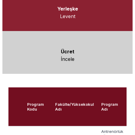
Yerleşke
Levent
Ücret
İncele
2
Program
Fakülte/Yüksekokul
Program
T
Kodu
Adı
Adı
K
Antrenörlük