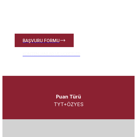
Eğitim-Öğretim yılında faaliyet göstermeye
başlamıştır.
BAŞVURU FORMU
KONTENJANLAR VE ÜCRETLER
Puan Türü
TYT+ÖZYES