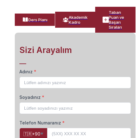
Taban
Akademik
Puan ve
Ders Planı
Kadro
Başarı
Sıraları
Sizi Arayalım
Adınız
*
Soyadınız
*
Telefon Numaranız
*
🇹🇷
+90
▼