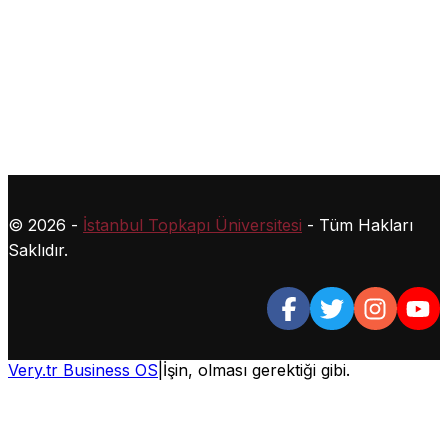
Videolar
SSS
Öğrenci Kulüpleri
Lisans
2026 – 2027 Kontenjan ve Taban Puanları
© 2026 -
İstanbul Topkapı Üniversitesi
- Tüm Hakları
Saklıdır.
Very.tr Business OS
|
İşin, olması gerektiği gibi.