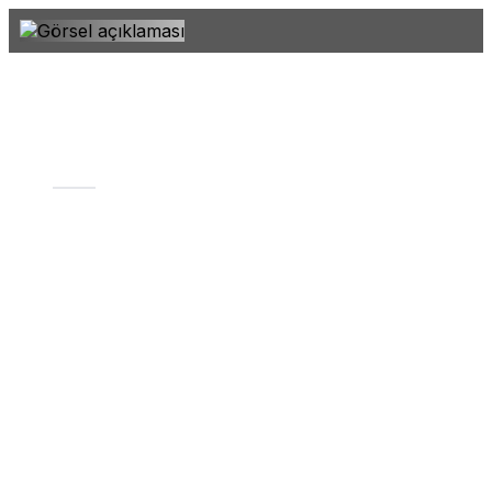
İstanbul Topkapı Üniversitesi
Spor
Yöneticiliği
Spor Yöneticiliği; Lisans Programı Spor
Bilimleri Fakültesi bünyesinde 2020-2021