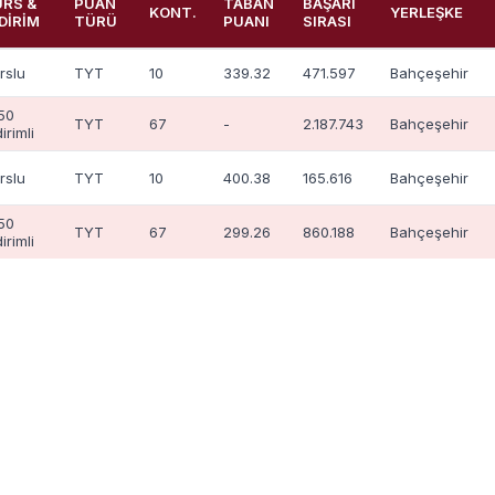
URS &
PUAN
TABAN
BAŞARI
KONT.
YERLEŞKE
DİRİM
TÜRÜ
PUANI
SIRASI
rslu
TYT
10
339.32
471.597
Bahçeşehir
50
TYT
67
-
2.187.743
Bahçeşehir
irimli
rslu
TYT
10
400.38
165.616
Bahçeşehir
50
TYT
67
299.26
860.188
Bahçeşehir
irimli