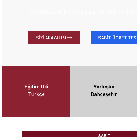
Turist Rehberi; kişi veya grup hâlindeki yerli v
SİZİ ARAYALIM
SABİT ÜCRET TEŞV
Eğitim Dili
Yerleşke
Türkçe
Bahçeşehir
SABİT