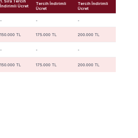
1. Sıra Tercih
Tercih İndirimli
Tercih İndirimli
İndirimli Ücret
Ücret
Ücret
-
-
-
150.000 TL
175.000 TL
200.000 TL
-
-
-
150.000 TL
175.000 TL
200.000 TL