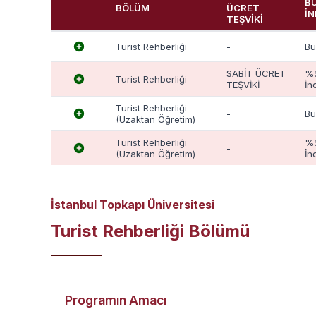
B
BÖLÜM
ÜCRET
İN
TEŞVİKİ
Turist Rehberliği
-
Bu
SABİT ÜCRET
%
Turist Rehberliği
TEŞVİKİ
İnd
Turist Rehberliği
-
Bu
(Uzaktan Öğretim)
Turist Rehberliği
%
-
(Uzaktan Öğretim)
İnd
İstanbul Topkapı Üniversitesi
Turist Rehberliği Bölümü
Programın Amacı