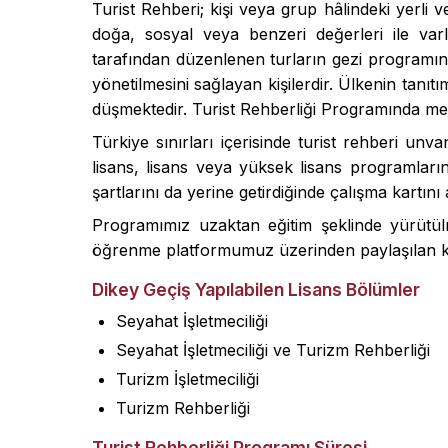
Turist Rehberi; kişi veya grup hâlindeki yerli v
doğa, sosyal veya benzeri değerleri ile varlı
tarafından düzenlenen turların gezi programının
yönetilmesini sağlayan kişilerdir. Ülkenin tanıt
düşmektedir. Turist Rehberliği Programında mesle
Türkiye sınırları içerisinde turist rehberi unv
lisans, lisans veya yüksek lisans programları
şartlarını da yerine getirdiğinde çalışma kartını
Programımız uzaktan eğitim şeklinde yürütülm
öğrenme platformumuz üzerinden paylaşılan kayn
Dikey Geçiş Yapılabilen Lisans Bölümler
Seyahat İşletmeciliği
Seyahat İşletmeciliği ve Turizm Rehberliği
Turizm İşletmeciliği
Turizm Rehberliği
Turist Rehberliği Programı Süresi