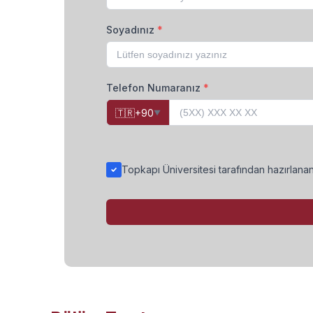
Soyadınız
*
Telefon Numaranız
*
🇹🇷
+90
▼
Topkapı Üniversitesi tarafından hazırlan