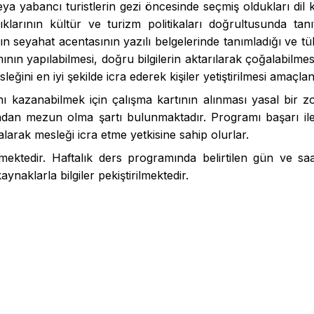
eya yabancı turistlerin gezi öncesinde seçmiş oldukları dil k
klarının kültür ve turizm politikaları doğrultusunda tanı
 seyahat acentasının yazılı belgelerinde tanımladığı ve tük
ımının yapılabilmesi, doğru bilgilerin aktarılarak çoğalabil
ğini en iyi şekilde icra ederek kişiler yetiştirilmesi amaçla
anı kazanabilmek için çalışma kartının alınması yasal bir z
ndan mezun olma şartı bulunmaktadır. Programı başarı ile b
 alarak mesleği icra etme yetkisine sahip olurlar.
ektedir. Haftalık ders programında belirtilen gün ve saat
aklarla bilgiler pekiştirilmektedir.