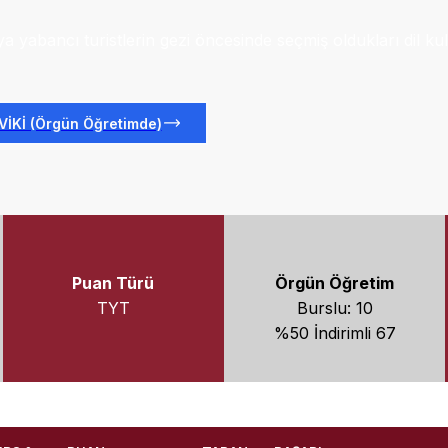
eya yabancı turistlerin gezi öncesinde seçmiş oldukları dil k
İKİ (Örgün Öğretimde)
Puan Türü
Örgün Öğretim
TYT
Burslu: 10
%50 İndirimli 67