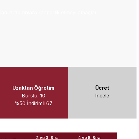
ullanılarak onlara rehberlik etmeyi amaçlar.
Uzaktan Öğretim
Ücret
Burslu: 10
İncele
%50 İndirimli 67
2 ve 3. Sıra
4 ve 5. Sıra