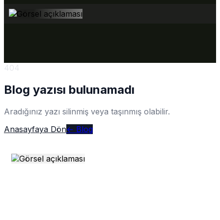
404
Blog yazısı bulunamadı
Aradığınız yazı silinmiş veya taşınmış olabilir.
Anasayfaya Dön
← Blog
Merkez Yerleşke
Prof. Muammer Aksoy Cad. No: 10
Kazlıçeşme/Zeytinburnu